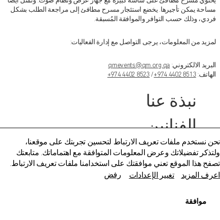
يحتوي مسرح مطافئ على شاشة كبيرة مع جهاز عرض ونظام صوت. وتمثل أيضًا
مساحة يمكن تأجيرها. يخضع استئجار مسرح مطافئ إلى مراجعة الطلب بشكل
فردي، وذلك حسب التوافر والموافقة المُسبقة.
لمزيد من المعلومات، يرجى التواصل مع إدارة الفعاليات:
تعرف على الفعاليات التي تقام في متاحف
البريد الالكتروني:
qmevents@qm.org.qa
قطر
الهاتف:
+974 4402 8513
/
+974 4402 8523
نبذة عنا
متاحف قطر على الخريطة
الفنانين
استكشف متاحفنا، ومعارضنا، ومساحاتنا الإبداعية، المنتشرة
في كافة أنحاء قطر، وتعرف على كل جديد. خطط لزيارتك
نحن نستخدم ملفات تعريف الارتباط لتحسين تجربتك على موقعنا،
الآن أو ابحث عن أحد المرافق أو المواقع على الخريطة.
© Fire Station
ولتذكر تفضيلاتك وعرض المعلومات المتوافقة مع اهتماماتك. متابعتك
تصفح هذا الموقع تعني موافقتك على استخدامنا ملفات تعريف الارتباط.
المتاحف وصالات العرض والمراكز الإبداعية
طلب تقديم ورشة فنية
رفض
اعرف المزيد
تغيير الإعدادات
الفن العام
طلب تصوير
التفاصيل
موافقة
المواقع الأثرية
تواصلوا معنا