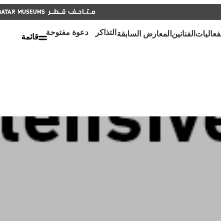
أغلق
التذاكر
دعوة مفتوحة
أغلق
ENGLISH
التذاكر
دعوة مفتوحة
فعاليات
الفنانين
المعارض السابقة
قائمة