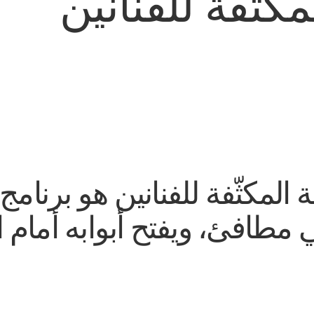
كثّفة للفنانين
 المكثّفة للفنانين هو برنام
ي مطافئ، ويفتح أبوابه أمام 