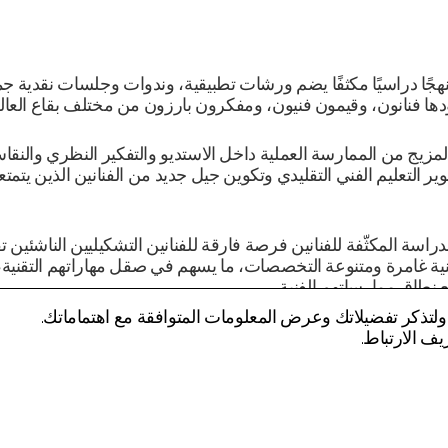
ملفات تعريف الارتباط الخاصة بالأ
 لا يمكنك إيقاف
تتيح لنا هذه الملفات تضمين محتو
يوتيوب وفيمو. وقد يؤدي تعطيلها إ
نهجًا دراسيًا مكثفًا يضم ورشات تطبيقية، وندوات وجلسات نقدية جم
ا فنانون، وقيمون فنيون، ومفكرون بارزون من مختلف بقاع العالم
ملفات تعريف الارتباط الإعلانية
مزيج من الممارسة العملية داخل الاستديو والتفكير النظري والنق
ير التعليم الفني التقليدي وتكوين جيل جديد من الفنانين الذين يتمت
ك إجراء تحليل
تتيح لنا هذه الملفات عرض إعلانا
والتطبيقات التابعة لجهات خارجية.
عبر مختلف الأجهزة التي تستخدمها
راسة المكثّفة للفنانين فرصة فارقة للفنانين التشكيليين الناشئين تفت
بالإعلانات. ويستخدم هذا لقياس أداء
ة غامرة ومتنوعة التخصصات، ما يسهم في صقل مهاراتهم التقنية، و
 نطاق ممارساتهم الفنية.
لتذكر تفضيلاتك وعرض المعلومات المتوافقة مع اهتماماتك.
 ذات الصلة عن العمل بشكل صحيح. يمكنك تغيير تفضيلاتك في
ف الارتباط.
برنامج.
 الذي يوحّد وجهات وأطيافًا فكرية متنوعة، يمثل ركيزة أساسية في
 منارة عالمية للابتكار الفني والحوار الثقافي.